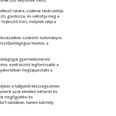
dnak (lsd. képzések fülön).
delkező tanára, szakmai tanácsadója.
szti, gondozza, és valósítja meg a
Fejlesztő Kört, melynek célja a
yedszázadban született tudományos
lesztőpedagógusi hivatás, a
f-pedagógiai gyermekismereti
tése, ezek között legfontosabb a
gyakorlatban megtapasztalni a
melyben a hallgatók készségszinten
smerik azok elméleti hátterét és
ik megfigyelési és
dorf-iskolában, hanem bármely