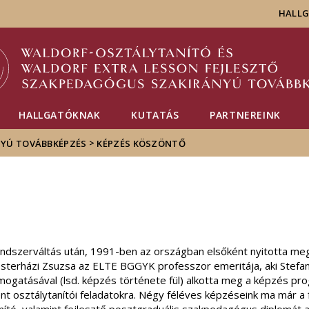
Események
ELTE a
Hírek
HALL
sajtóban
HALLGATÓKNAK
KUTATÁS
PARTNEREINK
>
YÚ TOVÁBBKÉPZÉS
KÉPZÉS KÖSZÖNTŐ
ndszerváltás után, 1991-ben az országban elsőként nyitotta meg
Mesterházi Zsuzsa az ELTE BGGYK professzor emeritája, aki Stefan
gatásával (lsd. képzés története fül) alkotta meg a képzés pro
ént osztálytanítói feladatokra. Négy féléves képzéseink ma már a