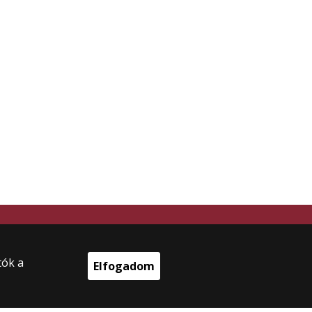
tók a
Elfogadom