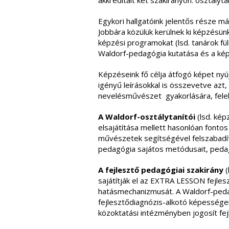
akkreditált két szakirányon: osztályt
Egykori hallgatóink jelentős része m
Jobbára közülük kerülnek ki képzésünk
képzési programokat (lsd. tanárok fü
Waldorf-pedagógia kutatása és a képz
Képzéseink fő célja átfogó képet ny
igényű leírásokkal is összevetve azt
nevelésművészet gyakorlására, felelős
A Waldorf-osztálytanítói
(lsd. ké
elsajátítása mellett hasonlóan fonto
művészetek segítségével felszabadít
pedagógia sajátos metódusait, pedag
A fejlesztő pedagógiai szakirány
(
sajátítják el az EXTRA LESSON fejles
hatásmechanizmusát. A Waldorf-pedag
fejlesztődiagnózis-alkotó képessége
közoktatási intézményben jogosít f