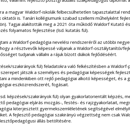
anító, valamint fejlesztő posztgraduális szakpedagógus diplomát a
ára a magyar Waldorf-iskolák felbecsülhetetlen tapasztalattal ren
 oktatói is. Tanári kollégiumunk szabad szellemi műhelyként fejle
lön). Tagjai alakították meg a 2021 óta működő Waldorf Kutató és 
és folyamatos fejlesztése (lsd. kutatás fül).
újtani a Waldorf-pedagógia nevelési rendszeréről az utóbbi neg
, hogy a résztvevők képessé váljanak a Waldorf-osztálytanítói/fej
séget tudjanak vállalni a rájuk bízott diákok fejlődéséért.
pzések/szakirányok fül) feladatokra való felkészítésben a Waldor
s szerepet játszik a személyes és pedagógiai képességek fejlesz
ani a mindenkiben ott rejlő pedagógiai alkotó képességet, és a 
ógiai eszközrendszerét, fogásait.
lsd. képzések/szakirányok fül) olyan gyakorlatorientált képzés, 
ztő pedagógiai eljárás mozgás-, festés- és rajzgyakorlatait, megi
ógia kiterjesztett gyermekszemléletének segítségével elmélyít
iket. A fejlesztő pedagógiai szakirányú végzettség nem csak Wal
ejlesztőpedagógusi állás betöltésére.