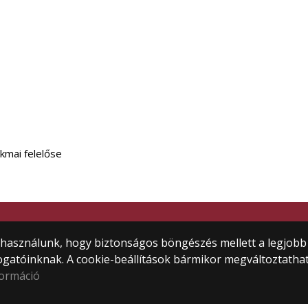
kmai felelőse
tem
) használunk, hogy biztonságos böngészés mellett a legjobb
ogatóinknak. A cookie-beállítások bármikor megváltoztatha
formáció