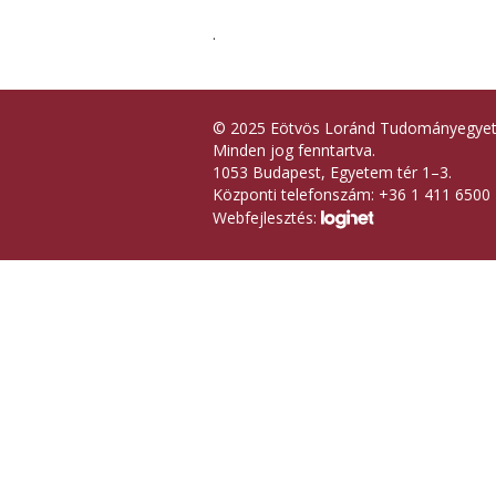
.
© 2025 Eötvös Loránd Tudományegye
Minden jog fenntartva.
1053 Budapest, Egyetem tér 1–3.
Központi telefonszám: +36 1 411 6500
Webfejlesztés: