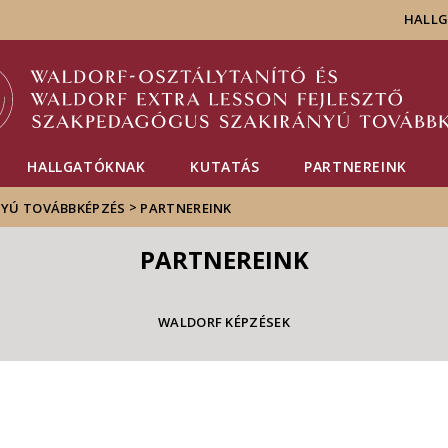
Események
ELTE a
Hírek
HALL
sajtóban
HALLGATÓKNAK
KUTATÁS
PARTNEREINK
>
YÚ TOVÁBBKÉPZÉS
PARTNEREINK
PARTNEREINK
WALDORF KÉPZÉSEK