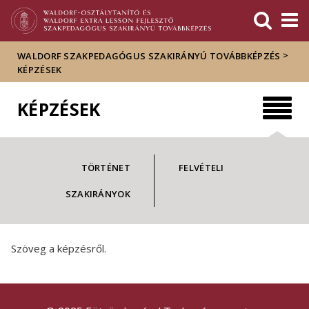
Események
ELTE a
Hírek
sajtóban
>
WALDORF SZAKPEDAGÓGUS SZAKIRÁNYÚ TOVÁBBKÉPZÉS
KÉPZÉSEK
KÉPZÉSEK
TÖRTÉNET
FELVÉTELI
SZAKIRÁNYOK
Szöveg a képzésről.