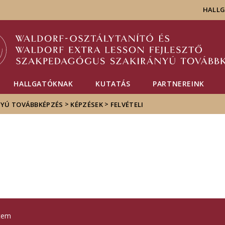
Események
ELTE a
Hírek
HALL
sajtóban
HALLGATÓKNAK
KUTATÁS
PARTNEREINK
>
>
YÚ TOVÁBBKÉPZÉS
KÉPZÉSEK
FELVÉTELI
tem